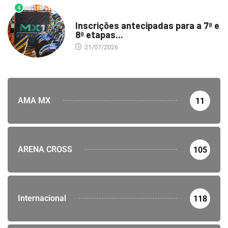
4
DESTAQUE
Inscrições antecipadas para a 7ª e
8ª etapas...
21/07/2026
AMA MX
11
ARENA CROSS
105
Internacional
118