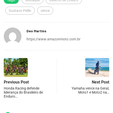
Tags:
destaque
Gaúcho de Enduro
Gustavo Pellin
vence
Deo Martins
https://www.amazonmoto.com.br
Previous Post
Next Post
Honda Racing defende
Yamaha vence na Geral,
liderança do Brasileiro de
Moto1 e Moto2 na…
Enduro…