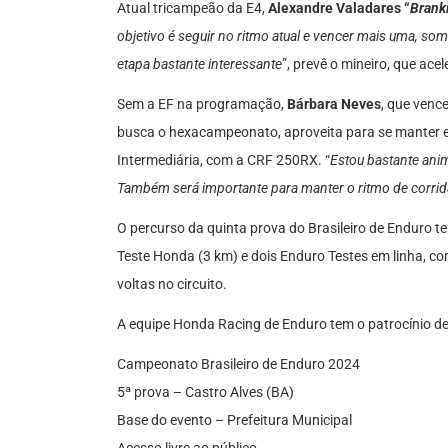
Atual tricampeão da E4,
Alexandre Valadares “
Brank
objetivo é seguir no ritmo atual e vencer mais uma, 
etapa bastante interessante
”, prevê o mineiro, que ac
Sem a EF na programação,
Bárbara Neves
, que venc
busca o hexacampeonato, aproveita para se manter em
Intermediária, com a CRF 250RX. “
Estou bastante anim
Também será importante para manter o ritmo de corrid
O percurso da quinta prova do Brasileiro de Enduro te
Teste Honda (3 km) e dois Enduro Testes em linha, com
voltas no circuito.
A equipe Honda Racing de Enduro tem o patrocínio d
Campeonato Brasileiro de Enduro 2024
5ª prova – Castro Alves (BA)
Base do evento – Prefeitura Municipal