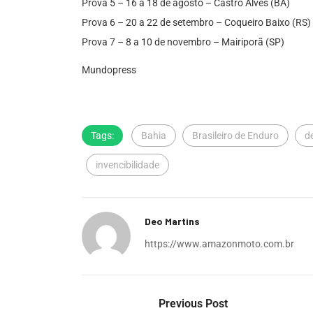
Prova 5 – 16 a 18 de agosto – Castro Alves (BA)
Prova 6 – 20 a 22 de setembro – Coqueiro Baixo (RS)
Prova 7 – 8 a 10 de novembro – Mairiporã (SP)
Mundopress
Tags:
Bahia
Brasileiro de Enduro
d
invencibilidade
Deo Martins
https://www.amazonmoto.com.br
Previous Post