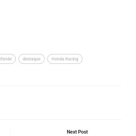
efende
destaque
Honda Racing
Next Post