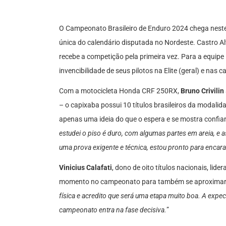
O Campeonato Brasileiro de Enduro 2024 chega neste 
única do calendário disputada no Nordeste. Castro Alv
recebe a competição pela primeira vez. Para a equipe
invencibilidade de seus pilotos na Elite (geral) e nas 
Com a motocicleta Honda CRF 250RX,
Bruno Crivilin
– o capixaba possui 10 títulos brasileiros da modalid
apenas uma ideia do que o espera e se mostra confian
estudei o piso é duro, com algumas partes em areia, e
uma prova exigente e técnica, estou pronto para encara
Vinicius Calafati
, dono de oito títulos nacionais, li
momento no campeonato para também se aproximar 
física e acredito que será uma etapa muito boa. A expec
campeonato entra na fase decisiva.
”