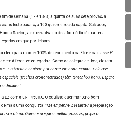
fim de semana (17 e 18/8) à quinta de suas sete provas, a
es, no leste baiano, a 190 quilômetros da capital Salvador,
 Honda Racing, a expectativa no desafio inédito é manter a
categorias em que participam.
acelera para manter 100% de rendimento na Elite e na classe E1
ade em diferentes categorias. Como os colegas de time, ele tem
te. “
Satisfeito e ansioso por correr em outro estado. Pelo que
 as especiais (trechos cronometrados) têm tamanhos bons. Espero
r o desafio.
”
dera a E2 com a CRF 450RX. O paulista quer manter o bom
de mais uma conquista. “
Me empenhei bastante na preparação
tativa é ótima. Quero entregar o melhor possível, já que o