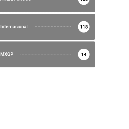
Internacional
118
MXGP
14