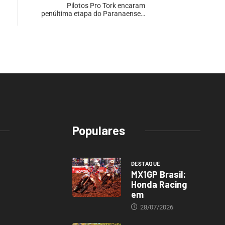
Pilotos Pro Tork encaram
penúltima etapa do Paranaense…
Populares
DESTAQUE
MX1GP Brasil:
Honda Racing
em
28/07/2026