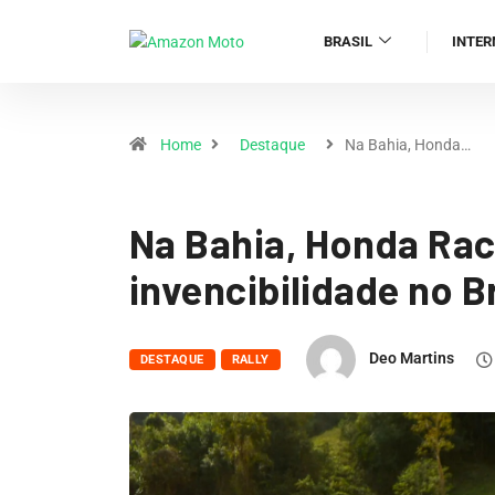
BRASIL
INTER
Home
Destaque
Na Bahia, Honda…
Na Bahia, Honda Rac
invencibilidade no B
Deo Martins
DESTAQUE
RALLY