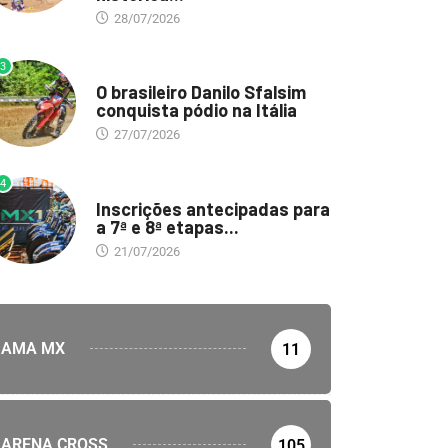
28/07/2026
3
DESTAQUE
O brasileiro Danilo Sfalsim
conquista pódio na Itália
27/07/2026
4
DESTAQUE
Inscrições antecipadas para
a 7ª e 8ª etapas...
21/07/2026
AMA MX
11
ARENA CROSS
105