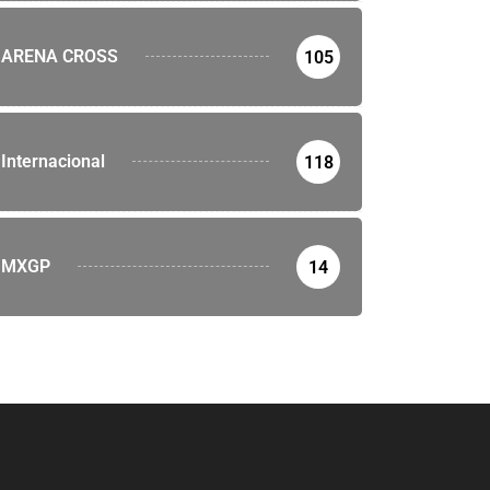
ARENA CROSS
105
Internacional
118
MXGP
14