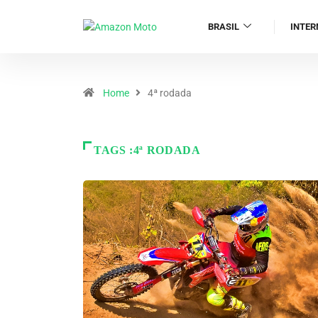
BRASIL
INTER
Home
4ª rodada
TAGS :4ª RODADA