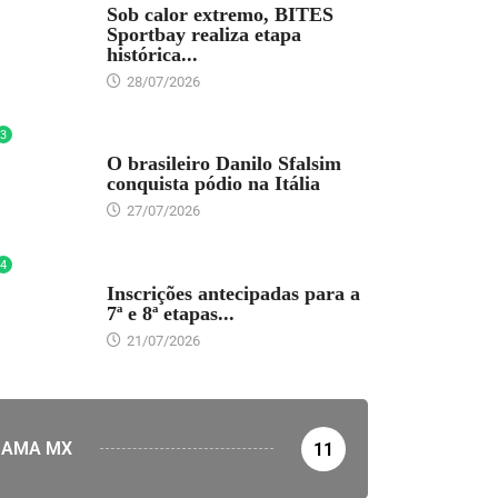
Sob calor extremo, BITES
Sportbay realiza etapa
histórica...
28/07/2026
3
DESTAQUE
O brasileiro Danilo Sfalsim
conquista pódio na Itália
27/07/2026
4
DESTAQUE
Inscrições antecipadas para a
7ª e 8ª etapas...
21/07/2026
AMA MX
11