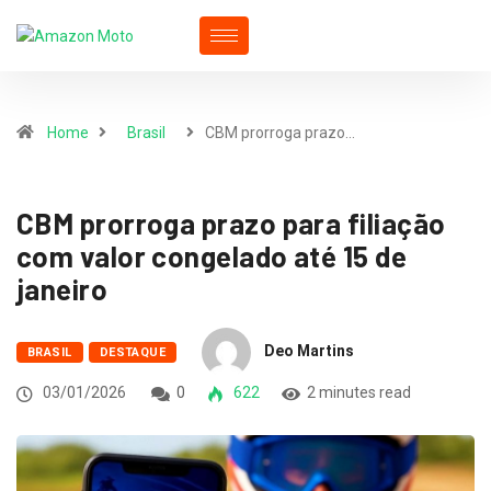
Home
Brasil
CBM prorroga prazo…
CBM prorroga prazo para filiação
com valor congelado até 15 de
janeiro
Deo Martins
BRASIL
DESTAQUE
03/01/2026
0
622
2 minutes read