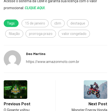
Acesse o sistema da CBM e garanta sua licença com o valor
promocional:
CLIQUE AQUI.
Tags:
15 de janeiro
cbm
destaque
filiação
prorroga prazo
valor congelado
Deo Martins
https://www.amazonmoto.com.br
Previous Post
Next Post
O Gigante voltou:
Monster Energy Honda