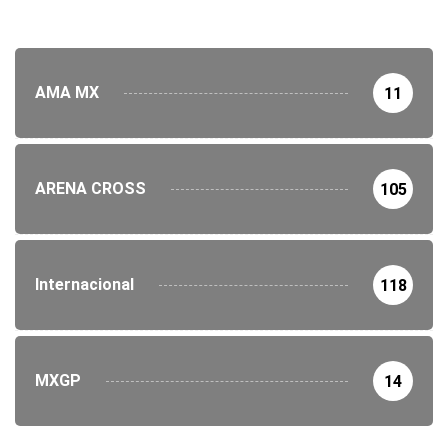
AMA MX
11
ARENA CROSS
105
Internacional
118
MXGP
14