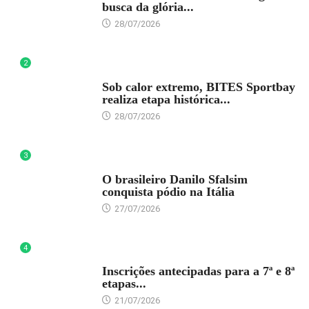
busca da glória...
28/07/2026
2
DESTAQUE
Sob calor extremo, BITES Sportbay
realiza etapa histórica...
28/07/2026
3
DESTAQUE
O brasileiro Danilo Sfalsim
conquista pódio na Itália
27/07/2026
4
DESTAQUE
Inscrições antecipadas para a 7ª e 8ª
etapas...
21/07/2026