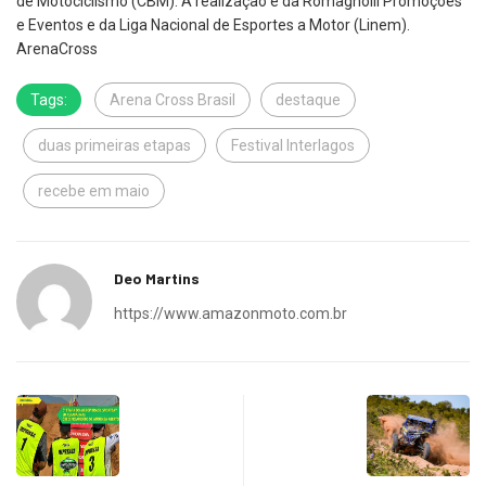
de Motociclismo (CBM). A realização é da Romagnolli Promoções
e Eventos e da Liga Nacional de Esportes a Motor (Linem).
ArenaCross
Tags:
Arena Cross Brasil
destaque
duas primeiras etapas
Festival Interlagos
recebe em maio
Deo Martins
https://www.amazonmoto.com.br