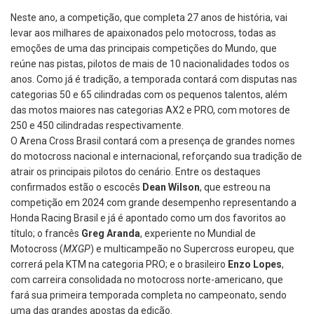
Neste ano, a competição, que completa 27 anos de história, vai
levar aos milhares de apaixonados pelo motocross, todas as
emoções de uma das principais competições do Mundo, que
reúne nas pistas, pilotos de mais de 10 nacionalidades todos os
anos. Como já é tradição, a temporada contará com disputas nas
categorias 50 e 65 cilindradas com os pequenos talentos, além
das motos maiores nas categorias AX2 e PRO, com motores de
250 e 450 cilindradas respectivamente.
O Arena Cross Brasil contará com a presença de grandes nomes
do motocross nacional e internacional, reforçando sua tradição de
atrair os principais pilotos do cenário. Entre os destaques
confirmados estão o escocês
Dean Wilson
, que estreou na
competição em 2024 com grande desempenho representando a
Honda Racing Brasil e já é apontado como um dos favoritos ao
título; o francês
Greg Aranda
, experiente no Mundial de
Motocross (
MXGP
) e multicampeão no Supercross europeu, que
correrá pela KTM na categoria PRO; e o brasileiro
Enzo Lopes
,
com carreira consolidada no motocross norte-americano, que
fará sua primeira temporada completa no campeonato, sendo
uma das grandes apostas da edição.